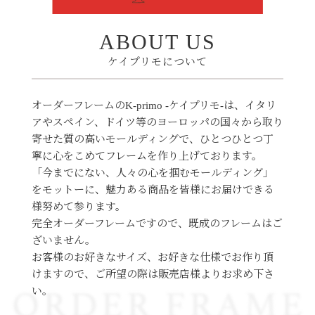
om/k-primo
ABOUT US
今後とも宜しくお願いいたしま
す。
ケイプリモについて
オーダーフレームのK-primo -ケイプリモ-は、イタリ
2024/08/01
アやスペイン、ドイツ等のヨーロッパの国々から取り
新製品のご案内
寄せた質の高いモールディングで、ひとつひとつ丁
寧に心をこめてフレームを作り上げております。
新着情報ページ
より御覧くださ
「今までにない、人々の心を掴むモールディング」
い。
をモットーに、魅力ある商品を皆様にお届けできる
※最新の状態でご覧いただくた
様努めて参ります。
めに、F5キーなどで再読み込み
完全オーダーフレームですので、既成のフレームはご
をお願いいたします。
ざいません。
お客様のお好きなサイズ、お好きな仕様でお作り頂
けますので、ご所望の際は販売店様よりお求め下さ
い。
2021/01/06
ホームページリニューア