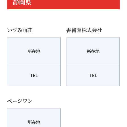
静岡県
いずみ画荘
書繪堂株式会社
〒410-0033
所在地
所在地
沼津市杉崎町12-9
TEL
055-926-3527
TEL
ページワン
〒432-8014
所在地
浜松市中区鹿谷町2-7