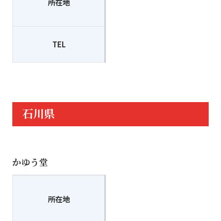
所在地
富山市花園町3-2-7
TEL
076-425-2875
石川県
かゆう堂
〒921-8033
所在地
金沢市寺町5丁目5-3