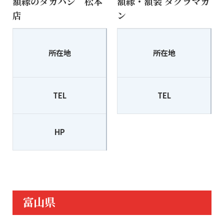
額縁のタカハシ 松本
額縁・額装 タクラマカ
店
ン
〒390-0827
所在地
所在地
松本市出川3丁目10-19
TEL
0263-29-5901
TEL
HP
http://www.gakubuti.net
富山県