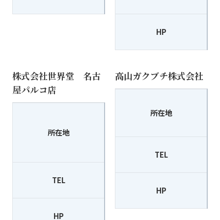
HP
株式会社世界堂 名古
高山ガクブチ株式会社
屋パルコ店
所在地
〒460-0008
所在地
名古屋市中区栄3-29-1
名古屋パルコ南館8階
TEL
TEL
052-251-0404
HP
HP
https://www.sekaido.co.jp/