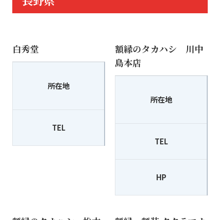
長野県
白秀堂
額縁のタカハシ 川中
島本店
〒385-0022
所在地
佐久市岩村田5015-5
所在地
TEL
0267-67-2264
TEL
HP