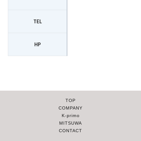
TEL
053-453-0596
HP
http://www.page1-art.co.jp/
TOP
COMPANY
K-primo
MITSUWA
CONTACT