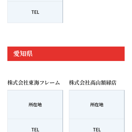
TEL
076-242-3769
愛知県
株式会社東海フレーム
株式会社高山額縁店
〒440-0861
所在地
所在地
豊橋市向山西町3-2
TEL
0532-56-0056
TEL